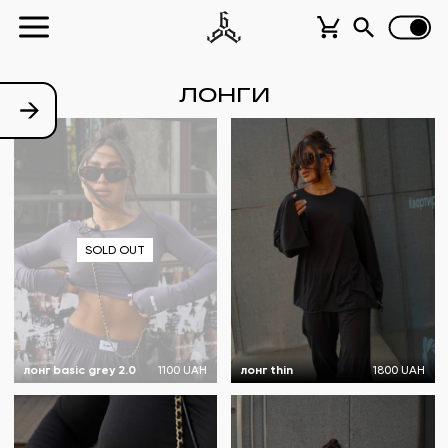
ЛОНГИ
SOLD OUT
лонг basic grey 2.0
1100 UAH
лонг thin
1800 UAH