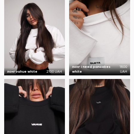
лонг і need pancakes
1800
лонг vahue white
2100 UAH
white
UAH