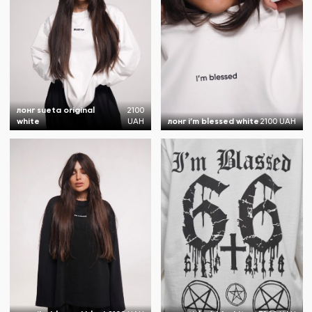
лонг sueta original
2100
white
UAH
лонг i’m blessed white
2100 UAH