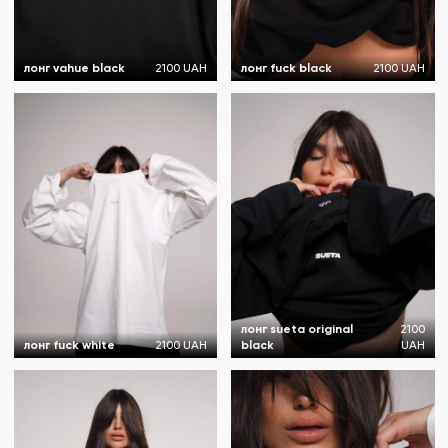
лонг vahue black
2100 UAH
лонг fuck black
2100 UAH
лонг sueta original
2100
лонг fuck white
2100 UAH
black
UAH