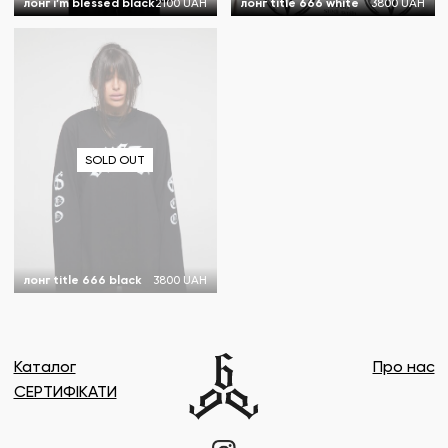
лонг i’m blessed black
2100 UAH
лонг title 666 white
3800 UAH
SOLD OUT
лонг title 666 black
3800 UAH
Каталог
Про нас
СЕРТИФІКАТИ