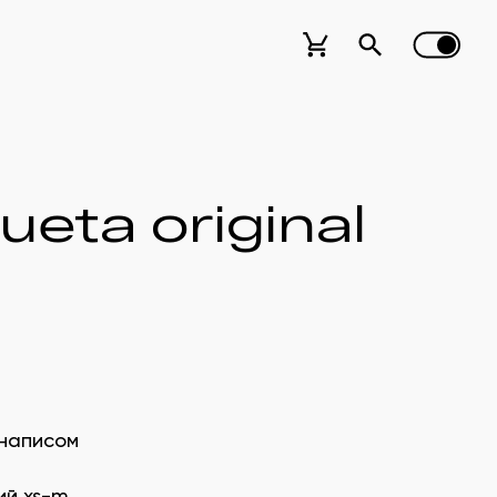
ueta original
 написом
ий xs-m