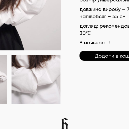
довжина виробу – 
напівобсяг – 55 см
догляд: рекомендо
30℃
В наявності!
Додати в ко