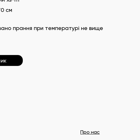
70 см
вано прання при температурі не вище
шик
Про нас