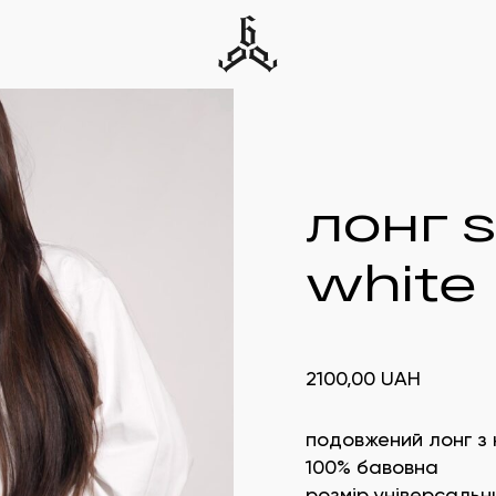
лонг s
white
2100,00
UAH
подовжений лонг з
100%
бавовна
розмір універсальн