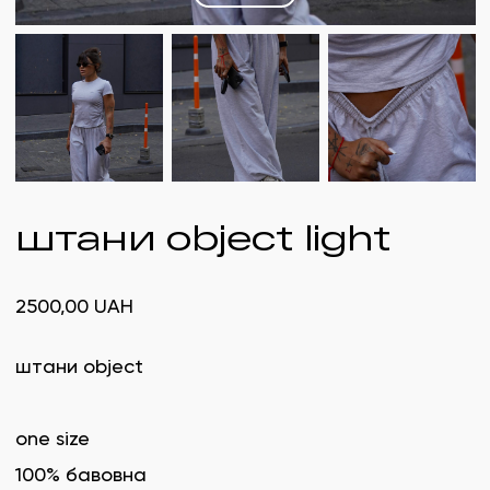
штани object light
2500,00
UAH
штани object
one size
100% бавовна