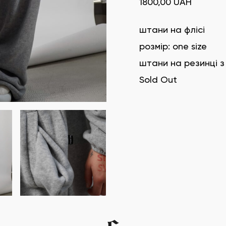
1800,00
UAH
штани на флісі
розмір: one size
штани на резинці з
Sold Out