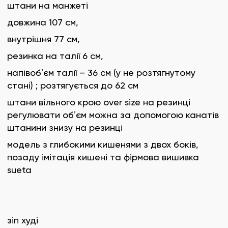
штани на манжеті
довжина 107 см,
внутрішня 77 см,
резинка на талії 6 см,
напівобʼєм талії – 36 см (у не розтягнутому
стані) ; розтягується до 62 см
штани вільного крою over size на резинці
регулювати обʼєм можна за допомогою канатів
штанини знизу на резинці
модель з глибокими кишенями з двох боків,
позаду імітація кишені та фірмова вишивка
sueta
зіп худі