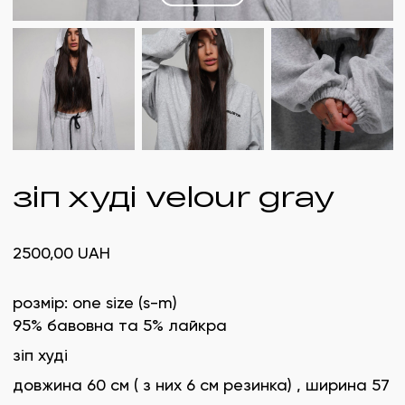
зіп худі velour gray
2500,00
UAH
розмір: one size (s-m)
95% бавовна та 5% лайкра
зіп худі
довжина 60 см ( з них 6 см резинка) , ширина 57