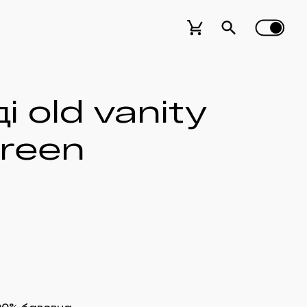
ді old vanity
green