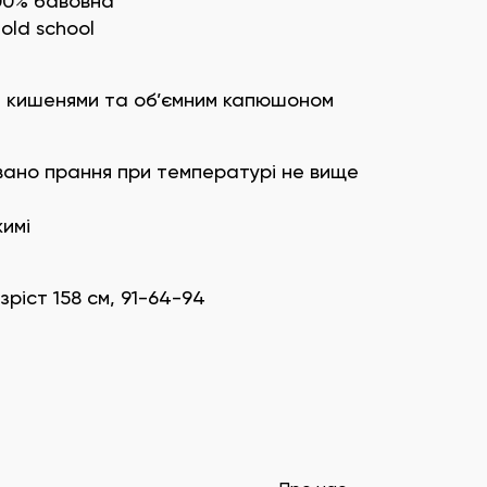
00% бавовна
old school
и кишенями та об’ємним капюшоном
вано прання при температурі не вище
имі
ріст 158 см, 91-64-94