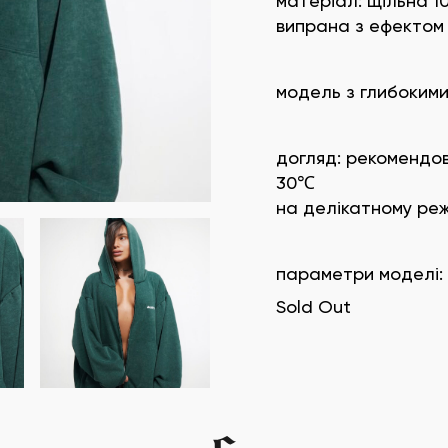
матеріал: щільна 1
випрана з ефектом 
модель з глибоким
догляд: рекомендо
30℃
на делікатному реж
параметри моделі: з
Sold Out