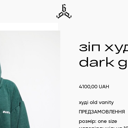
зіп ху
dark 
4100,00
UAH
худі old vanity
ПРЕДЗАМОВЛЕННЯ
розмір: one size