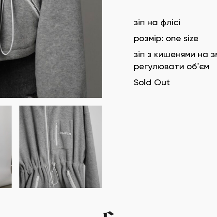
зіп на флісі
розмір: one size
зіп з кишенями на з
регулювати обʼєм
Sold Out