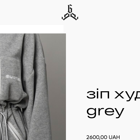
зіп ху
grey
2600,00
UAH