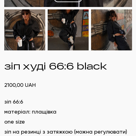
зіп худі 66:6 black
2100,00
UAH
зіп 66:6
матеріал: плащівка
one size
зіп на резинці з затяжкою (можна регулювати)