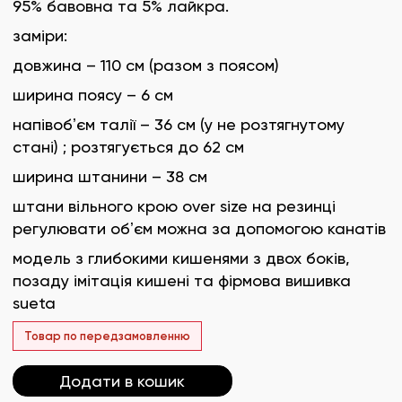
95% бавовна та 5% лайкра.
заміри:
довжина – 110 см (разом з поясом)
ширина поясу – 6 см
напівобʼєм талії – 36 см (у не розтягнутому
стані) ; розтягується до 62 см
ширина штанини – 38 см
штани вільного крою over size на резинці
регулювати обʼєм можна за допомогою канатів
модель з глибокими кишенями з двох боків,
позаду імітація кишені та фірмова вишивка
sueta
Товар по передзамовленню
Додати в кошик