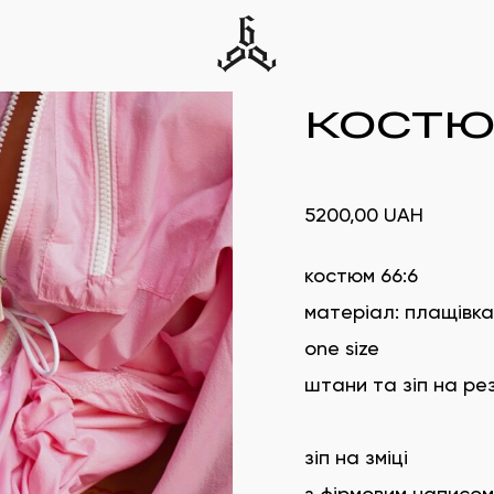
костю
5200,00
UAH
костюм 66:6
матеріал: плащівка
one size
штани та зіп на ре
зіп на зміці
з фірмовим написом