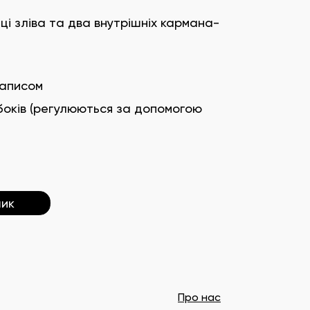
ці зліва та два внутрішніх кармана-
написом
 боків (регулюються за допомогою
шик
Про нас