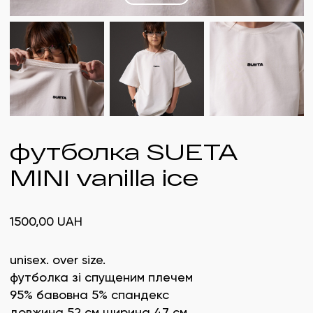
футболка SUETA
MINI vanilla ice
1500,00
UAH
unisex. over size.
футболка зі спущеним плечем
95% бавовна 5% спандекс
довжина 52 см ширина 47 см