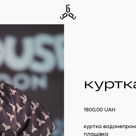
куртк
1800,00
UAH
куртка водонепрон
плащівка