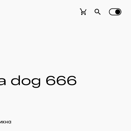
а dog 666
икна