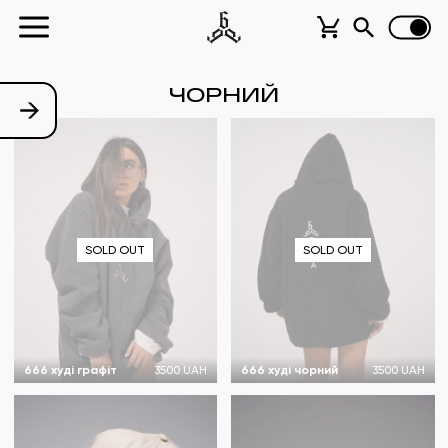
ЧОРНИЙ
SOLD OUT
SOLD OUT
666 худі графіт
3500 UAH
666 худі чорний
3500 UAH