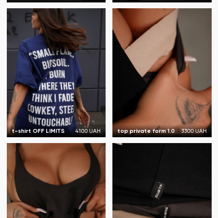
t-shirt OFF LIMITS
4100 UAH
top private form 1.0
3300 UAH