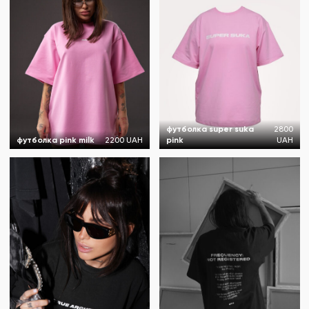
футболка super suka
2800
футболка pink milk
2200 UAH
pink
UAH