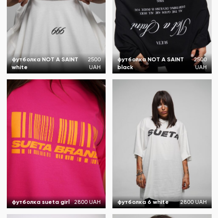
футболка NOT A SAINT
2500
футболка NOT A SAINT
2500
white
UAH
black
UAH
футболка sueta girl
2800 UAH
футболка 6 white
2800 UAH