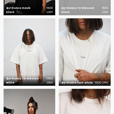
футболка masik
1800
футболка i’m blessed
1800
black
UAH
black
UAH
футболка i’m blessed
1900
white
UAH
футболка fuck white
1900 UAH