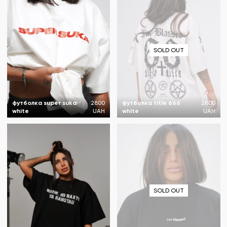
SOLD OUT
футболка super suka
2800
футболка title 666
2800
white
UAH
white
UAH
SOLD OUT