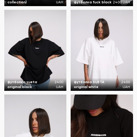
collection)
UAH
футболка fuck black
2400 UAH
футболка sueta
2400
футболка SUETA
2400
original black
UAH
original white
UAH