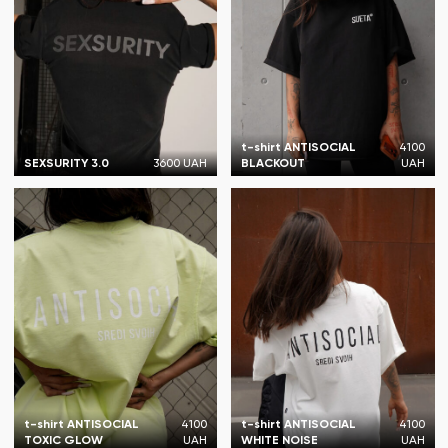
t-shirt ANTISOCIAL
4100
SEXSURITY 3.0
3600 UAH
BLACKOUT
UAH
t-shirt ANTISOCIAL
4100
t-shirt ANTISOCIAL
4100
TOXIC GLOW
UAH
WHITE NOISE
UAH