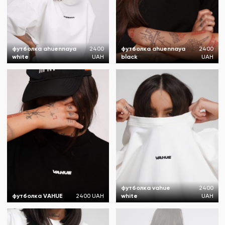
футболка ahuennaya
2400
футболка ahuennaya
2400
white
UAH
black
UAH
футболка vahue
2400
футболка VAHUE
2400 UAH
white
UAH