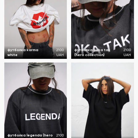
футболка karma
2100
футболка poka tak
2100
white
UAH
(hero collection)
UAH
футболка legenda (hero
2100