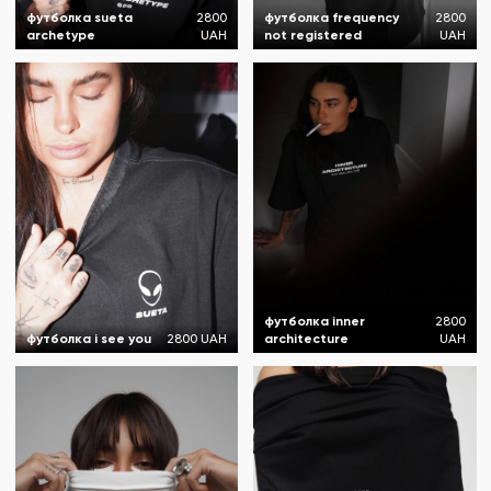
футболка sueta
2800
футболка frequency
2800
archetype
UAH
not registered
UAH
футболка inner
2800
футболка i see you
2800 UAH
architecture
UAH