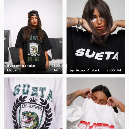
футболка snake
2800
black
UAH
футболка 6 black
2800 UAH