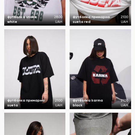
футболка snake
2800
футболка примарна
2100
white
UAH
sueta red
UAH
футболка примарна
2100
футболка karma
2100
sueta
UAH
black
UAH